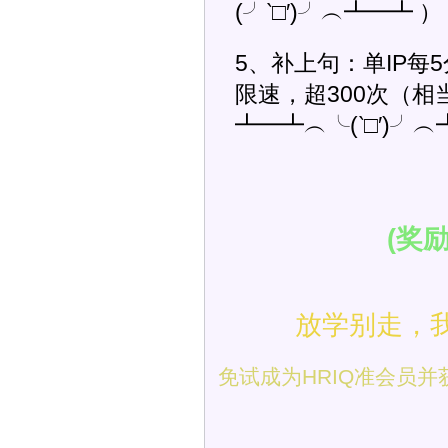
(╯‵□′)╯︵┻━┻ ）
5、补上句：单IP每
限速，超300次（
┻━┻︵╰(‵□′)╯
(奖
放学别走，
免试成为HRIQ准会员并