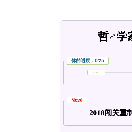
哲♂学
你的进度：0/25
0%
New!
2018闯关重